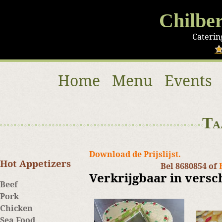
Chilbe
Caterin
Home
Menu
Events
Ta
Download de Prijslijst.
Hot Appetizers
Bel 8680854 of
Verkrijgbaar in vers
Beef
Pork
Chicken
Sea Food