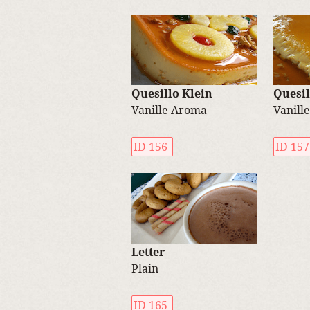
Quesillo Klein
Quesil
Vanille Aroma
Vanill
ID 156
ID 157
Letter
Plain
ID 165