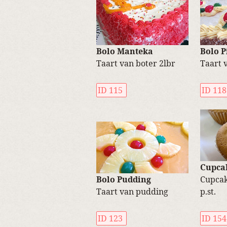
Bolo Manteka
Bolo 
Taart van boter 2lbr
Taart 
ID 115
ID 118
Cupca
Bolo Pudding
Cupcak
Taart van pudding
p.st.
ID 123
ID 154